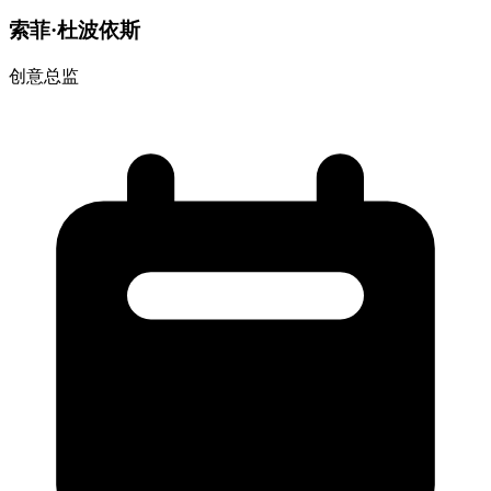
索菲·杜波依斯
创意总监