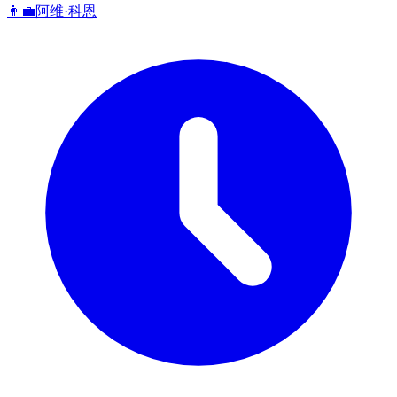
👨‍💼
阿维·科恩