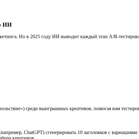
ю ИИ
кетинга. Но в 2025 году ИИ выводит каждый этап A/B-тестиров
вольствие») среди выигрышных креативов, помогая вам тестиров
апример, ChatGPT) сгенерировать 10 заголовков с вариациями 
дбора креативов.