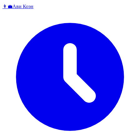
👨‍💼
Ави Коэн