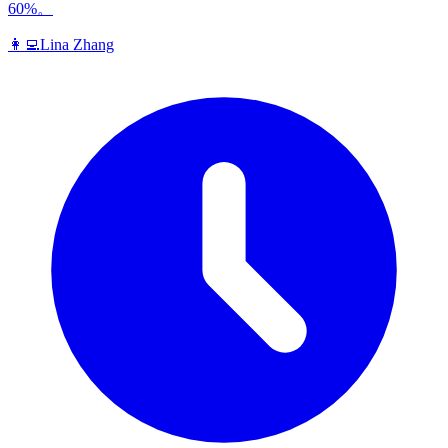
60%。
👩‍💻
Lina Zhang